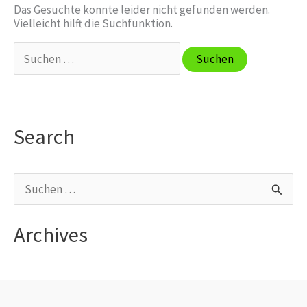
Das Gesuchte konnte leider nicht gefunden werden.
Vielleicht hilft die Suchfunktion.
Suchen
nach:
Search
S
u
Archives
c
h
e
n